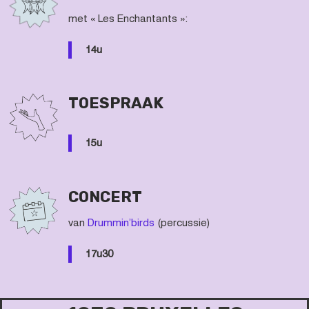
met « Les Enchantants »:
14u
TOESPRAAK
15u
CONCERT
van
Drummin’birds
(percussie)
17u30